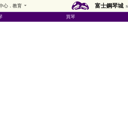
富士鋼琴城
中心．教育
琴
買琴