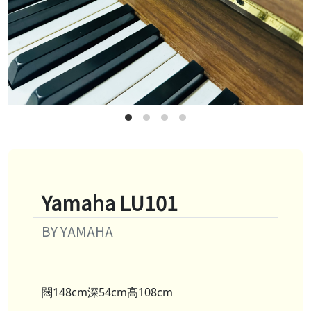
Yamaha LU101
BY YAMAHA
闊148cm深54cm高108cm