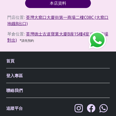
本店資料
門店位置:
荃灣大窩口大廈街第一商場二樓C08C (大窩口
地鐡B出口)
琴倉位置:
荃灣德士古道寶業大廈B座15樓4室 (悅來商場
對出)
*請先預約
首頁
登入專區
聯絡我們
追蹤平台