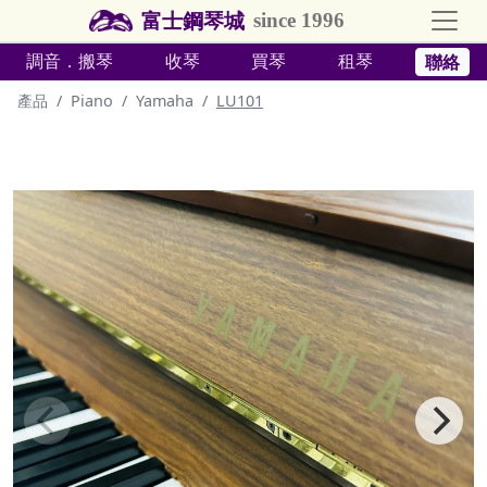
富士鋼琴城
since 1996
調音．搬琴
收琴
買琴
租琴
聯絡
產品
Piano
Yamaha
LU101