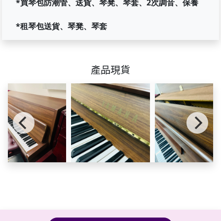
*買琴包防潮管、送貨、琴凳、琴套、2次調音、保養
*租琴包送貨、琴凳、琴套
產品現貨